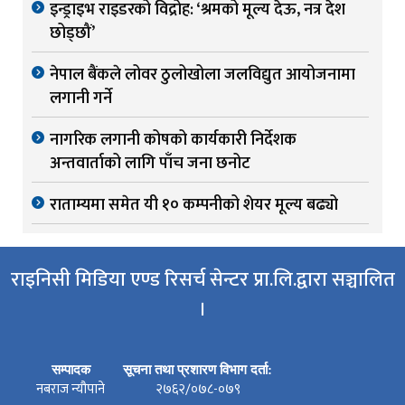
इन्ड्राइभ राइडरको विद्रोह: ‘श्रमको मूल्य देऊ, नत्र देश
छोड्छौं’
नेपाल बैंकले लोवर ठुलोखोला जलविद्युत आयोजनामा
लगानी गर्ने
नागरिक लगानी कोषको कार्यकारी निर्देशक
अन्तवार्ताको लागि पाँच जना छनोट
राताम्यमा समेत यी १० कम्पनीको शेयर मूल्य बढ्यो
राइनिसी मिडिया एण्ड रिसर्च सेन्टर प्रा.लि.द्वारा सञ्चालित
।
सम्पादक
सूचना तथा प्रशारण विभाग दर्ता:
नबराज न्यौपाने
२७६२/०७८-०७९