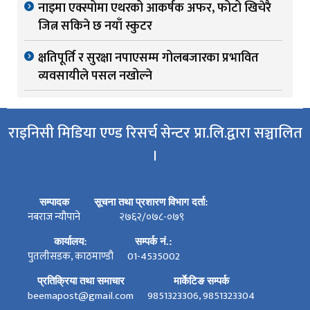
नाइमा एक्स्पोमा एथरको आकर्षक अफर, फोटो खिचेरै
जित्न सकिने छ नयाँ स्कुटर
क्षतिपूर्ति र सुरक्षा नपाएसम्म गोलबजारका प्रभावित
व्यवसायीले पसल नखोल्ने
राइनिसी मिडिया एण्ड रिसर्च सेन्टर प्रा.लि.द्वारा सञ्चालित
।
सम्पादक
सूचना तथा प्रशारण विभाग दर्ता:
नबराज न्यौपाने
२७६२/०७८-०७९
कार्यालय:
सम्पर्क नं.:
पुतलीसडक, काठमाण्डौ
01-4535002
प्रतिक्रिया तथा समाचार
मार्केटिङ सम्पर्क
beemapost@gmail.com
9851323306, 9851323304