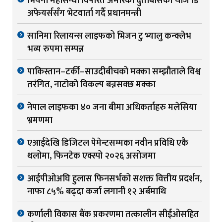
भियना महासन्धी विपरित अमेरिकी दुताबासका चार्ज डि
अफेयर्ससँग भेटवार्ता गर्दै प्रधानमन्त्री
सानिमा रिलायन्स लाइफको भिजन टु भ्यालु कन्क्लेभ
भव्य रुपमा सम्पन्न
पाकिस्तान–टर्की–साउदीबीचको मक्का सम्झौताले विश्व
तरंगित, नाटोको विकल्प बन्नसक्छ मक्का
नेपाल लाइफका ४० जना बीमा अधिकर्ताहरु मलेसिया
भ्रमणमा
एआईदेखि डिजिटल पेमेन्टसम्मका नवीन प्रविधि एकै
थलोमा, फिनटेक एक्स्पो २०२६ असोजमा
आईपीओअघि हुलास फिनसर्भको सशक्त वित्तीय प्रदर्शन,
नाफा ८५% बढ्दा कर्जा लगानी १२ अर्बमाथि
कर्णाली विकास बैंक प्रकरणमा तत्कालीन सीईओसहित