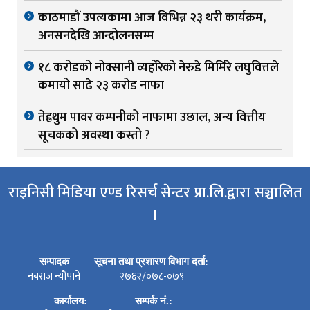
काठमाडौं उपत्यकामा आज विभिन्न २३ थरी कार्यक्रम,
अनसनदेखि आन्दोलनसम्म
१८ करोडको नोक्सानी व्यहोरेको नेरुडे मिर्मिरे लघुवित्तले
कमायो साढे २३ करोड नाफा
तेह्रथुम पावर कम्पनीको नाफामा उछाल, अन्य वित्तीय
सूचकको अवस्था कस्तो ?
राइनिसी मिडिया एण्ड रिसर्च सेन्टर प्रा.लि.द्वारा सञ्चालित
।
सम्पादक
सूचना तथा प्रशारण विभाग दर्ता:
नबराज न्यौपाने
२७६२/०७८-०७९
कार्यालय:
सम्पर्क नं.: