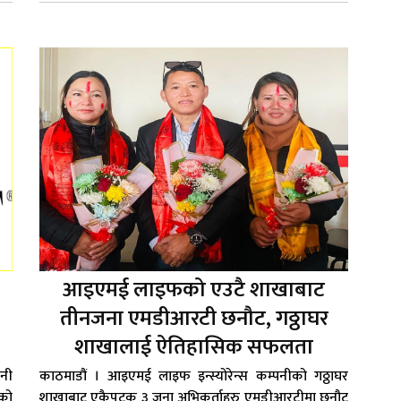
आइएमई लाइफको एउटै शाखाबाट
तीनजना एमडीआरटी छनौट, गठ्ठाघर
शाखालाई ऐतिहासिक सफलता
नी
काठमाडौं । आइएमई लाइफ इन्स्योरेन्स कम्पनीको गठ्ठाघर
को
शाखाबाट एकैपटक ३ जना अभिकर्ताहरु एमडीआरटीमा छनौट