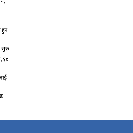
शन,
 हुन
 सुरु
र, १०
कलाई
ोड