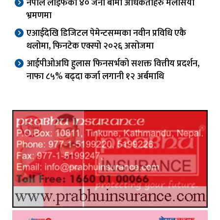
नेपाल लाइफका ४० जना बीमा अधिकर्ताहरु मलेसिया
भ्रमणमा
एआईदेखि डिजिटल पेमेन्टसम्मका नवीन प्रविधि एकै
थलोमा, फिनटेक एक्स्पो २०२६ असोजमा
आईपीओअघि हुलास फिनसर्भको सशक्त वित्तीय प्रदर्शन,
नाफा ८५% बढ्दा कर्जा लगानी १२ अर्बमाथि