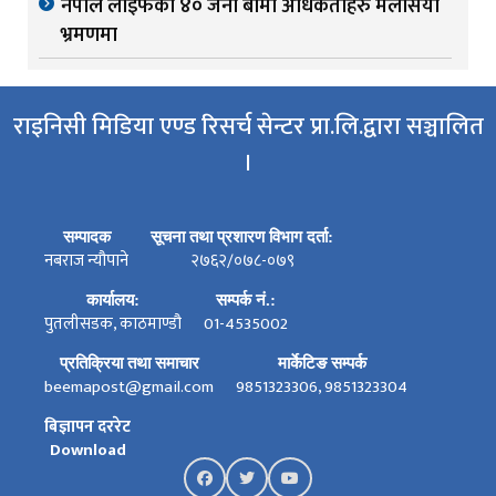
नेपाल लाइफका ४० जना बीमा अधिकर्ताहरु मलेसिया
भ्रमणमा
राइनिसी मिडिया एण्ड रिसर्च सेन्टर प्रा.लि.द्वारा सञ्चालित
।
सम्पादक
सूचना तथा प्रशारण विभाग दर्ता:
नबराज न्यौपाने
२७६२/०७८-०७९
कार्यालय:
सम्पर्क नं.:
पुतलीसडक, काठमाण्डौ
01-4535002
प्रतिक्रिया तथा समाचार
मार्केटिङ सम्पर्क
beemapost@gmail.com
9851323306, 9851323304
बिज्ञापन दररेट
Download