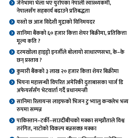
जेनेभामा भेला भए युरोपका नेपाली स्वास्थ्यकर्मी,
नेपालसँग सहकार्य बढाउने प्रतिबद्धता
यस्तो छ आज विदेशी मुद्राको विनिमयदर
सानिमा बैंकको ६० हजार कित्ता शेयर बिक्रीमा, प्रतिकित्ता
मूल्य कति ?
दरमखोला हाइड्रो इनर्जीले बोलायो साधारणसभा, के–के
छन् प्रस्ताव ?
कुमारी बैंकको ३ लाख २० हजार कित्ता शेयर बिक्रीमा
भियना महासन्धी विपरित अमेरिकी दुताबासका चार्ज डि
अफेयर्ससँग भेटवार्ता गर्दै प्रधानमन्त्री
सानिमा रिलायन्स लाइफको भिजन टु भ्यालु कन्क्लेभ भव्य
रुपमा सम्पन्न
पाकिस्तान–टर्की–साउदीबीचको मक्का सम्झौताले विश्व
तरंगित, नाटोको विकल्प बन्नसक्छ मक्का