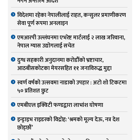
नगर्न अन्तरिम आदेश
विदेशमा रहेका नेपालीलाई राहत, कन्सुलर प्रमाणीकरण
सेवा पूर्ण रूपमा अनलाइन
एमआरपी उल्लंघनमा एभरेष्ट मार्टलाई २ लाख जरिवाना,
नेपाल ग्यास उद्योगलाई सचेत
दुग्ध सहकारी अनुदानमा करोडौँको भ्रष्टाचार,
आठबीसकोटका मेयरसहित ११ जनाविरुद्ध मुद्दा
स्वर्ण वर्षको उत्सवमा नाडाको उपहार : अटो शो टिकटमा
५० प्रतिशत छुट
एमबीएल इक्विटी फण्डद्वारा लाभांश घोषणा
इन्ड्राइभ राइडरको विद्रोह: ‘श्रमको मूल्य देऊ, नत्र देश
छोड्छौं’