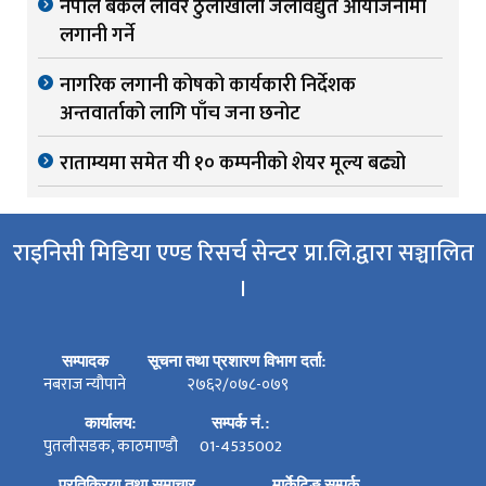
नेपाल बैंकले लोवर ठुलोखोला जलविद्युत आयोजनामा
लगानी गर्ने
नागरिक लगानी कोषको कार्यकारी निर्देशक
अन्तवार्ताको लागि पाँच जना छनोट
राताम्यमा समेत यी १० कम्पनीको शेयर मूल्य बढ्यो
राइनिसी मिडिया एण्ड रिसर्च सेन्टर प्रा.लि.द्वारा सञ्चालित
।
सम्पादक
सूचना तथा प्रशारण विभाग दर्ता:
नबराज न्यौपाने
२७६२/०७८-०७९
कार्यालय:
सम्पर्क नं.:
पुतलीसडक, काठमाण्डौ
01-4535002
प्रतिक्रिया तथा समाचार
मार्केटिङ सम्पर्क