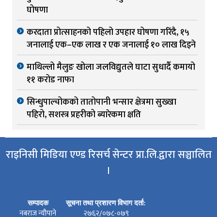
घोषणा
करदाता प्रोत्साहनको पहिलो उपहार घोषणा गरिंदै, १५
जनालाई एक–एक लाख र एक जनालाई १० लाख दिइने
माथिल्लो मैलुङ खोला जलविद्युतले घाटा सुधार्दै कमायो
११ करोड नाफा
सिन्धुपाल्चोकको तातोपानी भन्सार क्षेत्रमा सुख्खा
पहिरो, सशस्त्र प्रहरीको ब्यारेकमा क्षति
राइनिसी मिडिया एण्ड रिसर्च सेन्टर प्रा.लि.द्वारा सञ्चालित
।
सम्पादक
सूचना तथा प्रशारण विभाग दर्ता:
नबराज न्यौपाने
२७६२/०७८-०७९