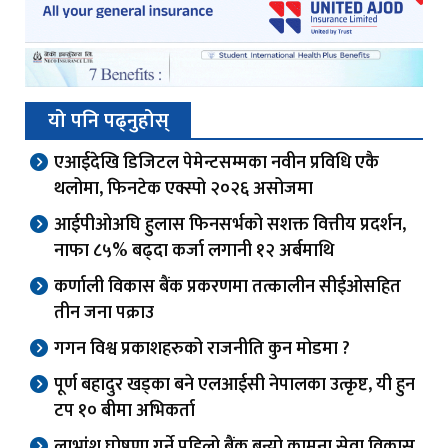
यो पनि पढ्नुहोस्
एआईदेखि डिजिटल पेमेन्टसम्मका नवीन प्रविधि एकै
थलोमा, फिनटेक एक्स्पो २०२६ असोजमा
आईपीओअघि हुलास फिनसर्भको सशक्त वित्तीय प्रदर्शन,
नाफा ८५% बढ्दा कर्जा लगानी १२ अर्बमाथि
कर्णाली विकास बैंक प्रकरणमा तत्कालीन सीईओसहित
तीन जना पक्राउ
गगन विश्व प्रकाशहरुको राजनीति कुन मोडमा ?
पूर्ण बहादुर खड्का बने एलआईसी नेपालका उत्कृष्ट, यी हुन
टप १० बीमा अभिकर्ता
लाभांश घोषणा गर्ने पहिलो बैंक बन्यो कामना सेवा विकास