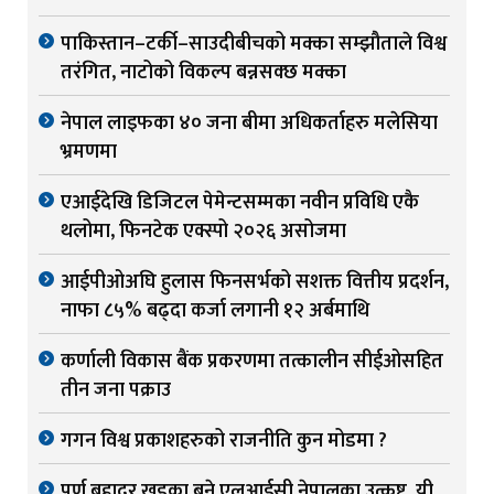
पाकिस्तान–टर्की–साउदीबीचको मक्का सम्झौताले विश्व
तरंगित, नाटोको विकल्प बन्नसक्छ मक्का
नेपाल लाइफका ४० जना बीमा अधिकर्ताहरु मलेसिया
भ्रमणमा
एआईदेखि डिजिटल पेमेन्टसम्मका नवीन प्रविधि एकै
थलोमा, फिनटेक एक्स्पो २०२६ असोजमा
आईपीओअघि हुलास फिनसर्भको सशक्त वित्तीय प्रदर्शन,
नाफा ८५% बढ्दा कर्जा लगानी १२ अर्बमाथि
कर्णाली विकास बैंक प्रकरणमा तत्कालीन सीईओसहित
तीन जना पक्राउ
गगन विश्व प्रकाशहरुको राजनीति कुन मोडमा ?
पूर्ण बहादुर खड्का बने एलआईसी नेपालका उत्कृष्ट, यी