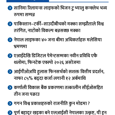
सानिमा रिलायन्स लाइफको भिजन टु भ्यालु कन्क्लेभ भव्य
रुपमा सम्पन्न
पाकिस्तान–टर्की–साउदीबीचको मक्का सम्झौताले विश्व
तरंगित, नाटोको विकल्प बन्नसक्छ मक्का
नेपाल लाइफका ४० जना बीमा अधिकर्ताहरु मलेसिया
भ्रमणमा
एआईदेखि डिजिटल पेमेन्टसम्मका नवीन प्रविधि एकै
थलोमा, फिनटेक एक्स्पो २०२६ असोजमा
आईपीओअघि हुलास फिनसर्भको सशक्त वित्तीय प्रदर्शन,
नाफा ८५% बढ्दा कर्जा लगानी १२ अर्बमाथि
कर्णाली विकास बैंक प्रकरणमा तत्कालीन सीईओसहित
तीन जना पक्राउ
गगन विश्व प्रकाशहरुको राजनीति कुन मोडमा ?
पूर्ण बहादुर खड्का बने एलआईसी नेपालका उत्कृष्ट, यी हुन