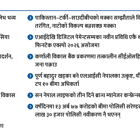
लेभ भव्य
पाकिस्तान–टर्की–साउदीबीचको मक्का सम्झौताले विश
तरंगित, नाटोको विकल्प बन्नसक्छ मक्का
सिया
एआईदेखि डिजिटल पेमेन्टसम्मका नवीन प्रविधि एकै 
फिनटेक एक्स्पो २०२६ असोजमा
दर्शन,
कर्णाली विकास बैंक प्रकरणमा तत्कालीन सीईओसह
जना पक्राउ
पूर्ण बहादुर खड्का बने एलआईसी नेपालका उत्कृष्ट, यी
टप १० बीमा अभिकर्ता
वा विकास
सन नेपाल लाइफको तीन दिने ब्रान्च म्यानेजर कन्फ्रेन्स
वर्षदिनमा १३ अर्ब ७७ करोडको बीमा पोलिसी सरेण्ड
लाख ३० हजार पोलिसी नवीकरण नै भएनन्
का