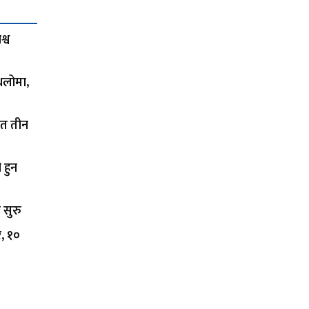
्व
थलोमा,
ित तीन
 हुन
 सुरु
र, १०