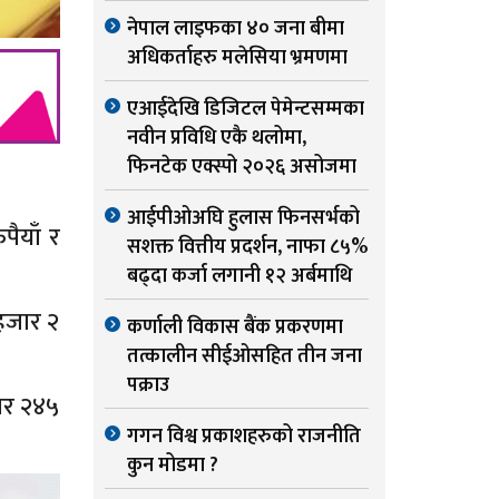
नेपाल लाइफका ४० जना बीमा
अधिकर्ताहरु मलेसिया भ्रमणमा
एआईदेखि डिजिटल पेमेन्टसम्मका
नवीन प्रविधि एकै थलोमा,
फिनटेक एक्स्पो २०२६ असोजमा
आईपीओअघि हुलास फिनसर्भको
ैयाँ र
सशक्त वित्तीय प्रदर्शन, नाफा ८५%
बढ्दा कर्जा लगानी १२ अर्बमाथि
 हजार २
कर्णाली विकास बैंक प्रकरणमा
तत्कालीन सीईओसहित तीन जना
पक्राउ
जार २४५
गगन विश्व प्रकाशहरुको राजनीति
कुन मोडमा ?