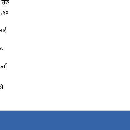
 सुरु
र, १०
कलाई
ोड
र्ता
को