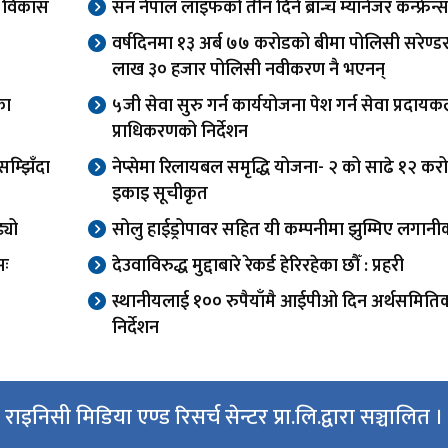
वा विकास
सन नेपाल लाइफको तीन दिने ब्रान्च म्यानेजर कन्फ्रेन्स
वर्षदिनमा १३ अर्ब ७७ करोडको बीमा पोलिसी सरेण्ड
लाख ३० हजार पोलिसी नवीकरण नै भएनन्
का
५जी सेवा सुरु गर्न कार्ययोजना पेश गर्न सेवा प्रदाय
प्राधिकरणको निर्देशन
म्झिँदा
नेप्सेमा रिलायबल समृद्धि योजना- २ को साढे १२ कर
इकाइ सूचीकृत
्यो
सोलु हाईड्रोपावर सहित यी कम्पनीमा झुम्मिए लगानीक
सः
देउवाविरुद्ध मुद्दाबारे रेकर्ड हेरिरहेका छौँ : प्रहरी
स्थानीयलाई १०० रुपैयाँमै आईपीओ दिन अर्थसमिति
निर्देशन
राइनिसी मिडिया एण्ड रिसर्च सेन्टर प्रा.लि.द्वारा सञ्चालित ।