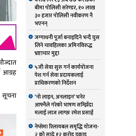
वर्षदिनमा १३ अर्ब ७७ करोडको
बीमा पोलिसी सरेण्डर, १० लाख
३० हजार पोलिसी नवीकरण नै
भएनन्
जग्गाधनी पूर्जा बनाइदिने भन्दै घुस
लिने चावहिलका अमिनविरुद्ध
भ्रष्टाचार मुद्दा
मौज्दात
५जी सेवा सुरु गर्न कार्ययोजना
न आग्रह
पेश गर्न सेवा प्रदायकलाई
प्राधिकरणको निर्देशन
 सूचना
‘नो लाइन, अनलाइन’ भनेर
आफ्नैले गरेको भाषण सम्झिँदा
मलाई लाज लाग्छः रमेश प्रसाईं
नेप्सेमा रिलायबल समृद्धि योजना-
२ को साढे १२ करोड इकाइ