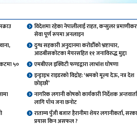
पक्राउ
विदेशमा रहेका नेपालीलाई राहत, कन्सुलर प्रमाणीक
सेवा पूर्ण रूपमा अनलाइन
वाना,
दुग्ध सहकारी अनुदानमा करोडौँको भ्रष्टाचार,
आठबीसकोटका मेयरसहित ११ जनाविरुद्ध मुद्दा
टिकटमा ५०
एमबीएल इक्विटी फण्डद्वारा लाभांश घोषणा
इन्ड्राइभ राइडरको विद्रोह: ‘श्रमको मूल्य देऊ, नत्र देश
छोड्छौं’
नामा
नागरिक लगानी कोषको कार्यकारी निर्देशक अन्तवार्त
लागि पाँच जना छनोट
यो
राताम्य पुँजी बजारः हैरानीमा शेयर लगानीकर्ता, सरक
प्रयास किन असफल ?