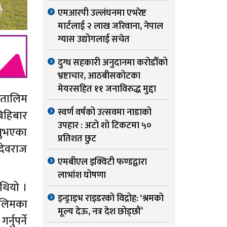
एमआरपी उल्लंघनमा एभरेष्ट
मार्टलाई २ लाख जरिवाना, नेपाल
ग्यास उद्योगलाई सचेत
दुग्ध सहकारी अनुदानमा करोडौँको
भ्रष्टाचार, आठबीसकोटका
मेयरसहित ११ जनाविरुद्ध मुद्दा
य तालिम
स्वर्ण वर्षको उत्सवमा नाडाको
िहिबार
उपहार : अटो शो टिकटमा ५०
्नुभएका
प्रतिशत छुट
देवराज
एमबीएल इक्विटी फण्डद्वारा
लाभांश घोषणा
 थियो ।
इन्ड्राइभ राइडरको विद्रोह: ‘श्रमको
लिमका
मूल्य देऊ, नत्र देश छोड्छौं’
नुपर्ने