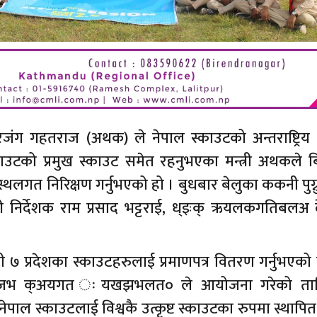
्वरजंग गहतराज (अथक) ले नेपाल स्काउटको अन्तराष्ट्रि
्काउटको प्रमुख स्काउट समेत रहनुभएका मन्त्री अथकले ब
्थलगत निरिक्षण गर्नुभएको हो । बुधबार बेलुका ककनी पुग
री निर्देशक राम प्रसाद भट्टराई, ध्इःक् ऋयलकगतिबलअ 
 ७ प्रदेशका स्काउटहरुलाई प्रमाणपत्र वितरण गर्नुभएको
ा तजभ क्अयगत ःयखझभलत० ले आयोजना गरेको ता
पाल स्काउटलाई विश्वकै उत्कृष्ट स्काउटका रुपमा स्थापित गर्