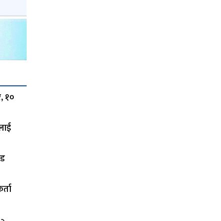
र, १०
कलाई
ोड
र्ता