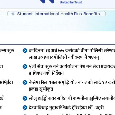
ेन्स सुरु
वर्षदिनमा १३ अर्ब ७७ करोडको बीमा पोलिसी सरेण्ड
लाख ३० हजार पोलिसी नवीकरण नै भएनन्
का
५जी सेवा सुरु गर्न कार्ययोजना पेश गर्न सेवा प्रदाय
प्राधिकरणको निर्देशन
म्झिँदा
नेप्सेमा रिलायबल समृद्धि योजना- २ को साढे १२ कर
इकाइ सूचीकृत
्यो
सोलु हाईड्रोपावर सहित यी कम्पनीमा झुम्मिए लगानीक
सः
देउवाविरुद्ध मुद्दाबारे रेकर्ड हेरिरहेका छौँ : प्रहरी