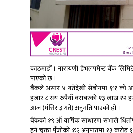
काठमाडौं । नारायणी डेभलपमेन्ट बैंक लिमिटे
पाएको छ ।
बैंकले असार ४ गतेदेखी सेबोनमा १ः१ को 
हजार ८ सय रुपैयाँ बराबरको १३ लाख १२ ह
आज (मंसिर ३ गते) अनुमति पाएको हो ।
बैंकको १९ औं वार्षिक साधारण सभाले धितोप
हुने चुक्ता पुँजीको १ः२ अनुपातमा १३ करो