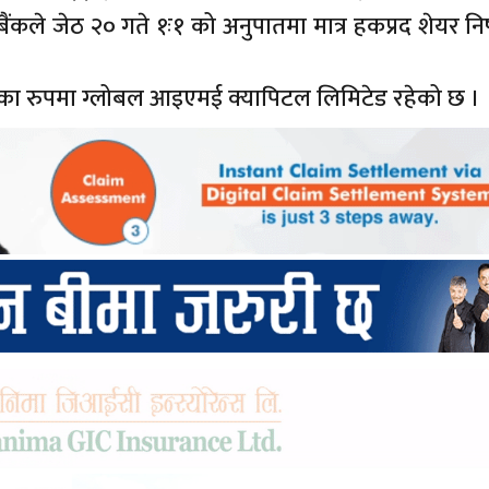
्ट्र बैंकले जेठ २० गते १ः१ को अनुपातमा मात्र हकप्रद शेयर न
्धकका रुपमा ग्लोबल आइएमई क्यापिटल लिमिटेड रहेको छ ।