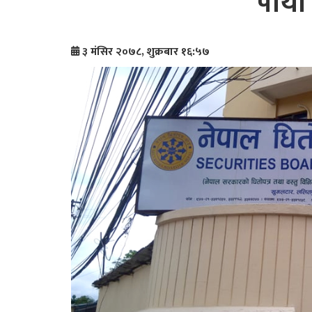
पायो 
३ मंसिर २०७८, शुक्रबार १६:५७