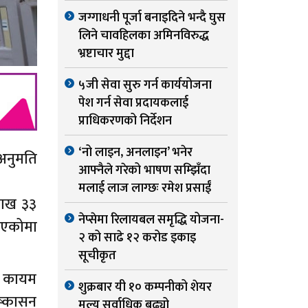
जग्गाधनी पूर्जा बनाइदिने भन्दै घुस
लिने चावहिलका अमिनविरुद्ध
भ्रष्टाचार मुद्दा
५जी सेवा सुरु गर्न कार्ययोजना
पेश गर्न सेवा प्रदायकलाई
प्राधिकरणको निर्देशन
‘नो लाइन, अनलाइन’ भनेर
 अनुमति
आफ्नैले गरेको भाषण सम्झिँदा
मलाई लाज लाग्छः रमेश प्रसाईं
लाख ३३
नेप्सेमा रिलायबल समृद्धि योजना-
िएकोमा
२ को साढे १२ करोड इकाइ
सूचीकृत
छि कायम
शुक्रबार यी १० कम्पनीको शेयर
िष्कासन
मूल्य सर्वाधिक बढ्यो