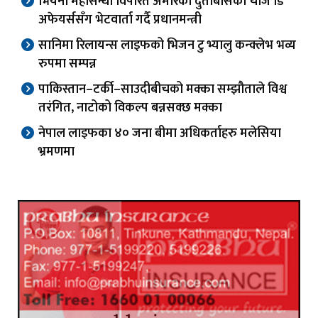
भियना महासन्धी विपरित अमेरिकी दुताबासका चार्ज डि
अफेयर्ससँग भेटवार्ता गर्दै प्रधानमन्त्री
सानिमा रिलायन्स लाइफको भिजन टु भ्यालु कन्क्लेभ भव्य
रुपमा सम्पन्न
पाकिस्तान–टर्की–साउदीबीचको मक्का सम्झौताले विश्व
तरंगित, नाटोको विकल्प बन्नसक्छ मक्का
नेपाल लाइफका ४० जना बीमा अधिकर्ताहरु मलेसिया
भ्रमणमा