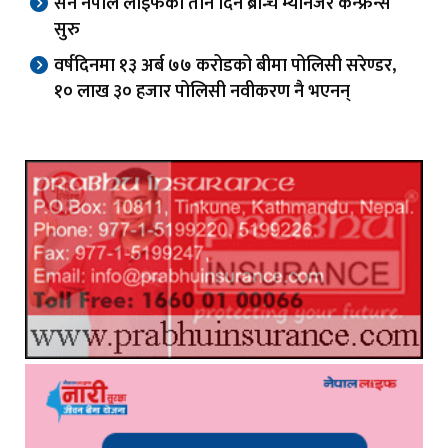
सन नेपाल लाइफको तीन दिने ब्रान्च म्यानेजर कन्फ्रेन्स
सुरु
वर्षदिनमा १३ अर्ब ७७ करोडको बीमा पोलिसी सरेण्डर,
१० लाख ३० हजार पोलिसी नवीकरण नै भएनन्