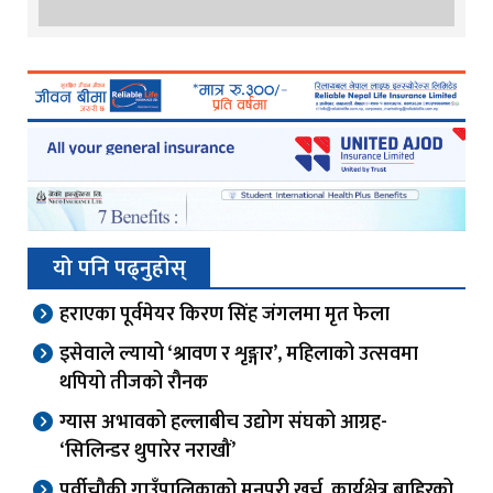
यो पनि पढ्नुहोस्
हराएका पूर्वमेयर किरण सिंह जंगलमा मृत फेला
इसेवाले ल्यायो ‘श्रावण र शृङ्गार’, महिलाको उत्सवमा
थपियो तीजको रौनक
ग्यास अभावको हल्लाबीच उद्योग संघको आग्रह-
‘सिलिन्डर थुपारेर नराखौं’
पूर्वीचौकी गाउँपालिकाको मनपरी खर्च, कार्यक्षेत्र बाहिरको