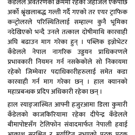
कँडेलले अवतरणको क्रममा रहेको जहाजले एकपछि
अर्को श्रृृंखलाबद्ध गल्ती गर्दै गएको तर एयर ट्राफिक
कन्ट्रोलरले परिस्थितिलाई सम्हाल्न कुनै भूमिका
नदेखिएको भन्दै उनले तत्काल दोषीमाथि कारवाही
अघि बढाउन माग गरेका हुन् । पब्लिक इन्नोभेटर
कँडेलले नेपाल नागरिक उड्डयन प्राधिकरणले
प्रभावकारी नियमन गर्न नसकेकोले सो निकायमा
रहेको जिम्मेवार पदाधिकारीहरुलाई समेत कडा
कारवाही गर्न माग गरेका छन् । हाल क्यानको
महाप्रबन्धक प्रदिप अधिकारी रहेका छन् ।
हाल स्याङ्जास्थित आफ्नी हजुरआमा डिला कुमारी
कँडेलको काजकिरियामा रहेका दीपेन्द्र कँडेलले
बीमापोष्टसँग टेलिफोन संवादमार्फत नेपाली हवाई
आकाश सुरक्षित र मर्यादित नभएको पटक पटक