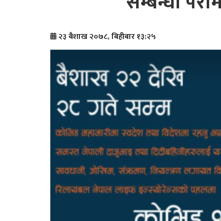
सम्बन्धी परार
२३ बैशाख २०७८, बिहीबार १३:२५