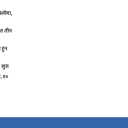
थलोमा,
ित तीन
 हुन
 सुरु
र, १०