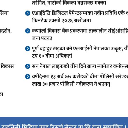
तरंगित, नाटोको विकल्प बन्नसक्छ मक्का
सिया
एआईदेखि डिजिटल पेमेन्टसम्मका नवीन प्रविधि एकै 
फिनटेक एक्स्पो २०२६ असोजमा
दर्शन,
कर्णाली विकास बैंक प्रकरणमा तत्कालीन सीईओसह
जना पक्राउ
पूर्ण बहादुर खड्का बने एलआईसी नेपालका उत्कृष्ट, यी
टप १० बीमा अभिकर्ता
वा विकास
सन नेपाल लाइफको तीन दिने ब्रान्च म्यानेजर कन्फ्रेन्स
वर्षदिनमा १३ अर्ब ७७ करोडको बीमा पोलिसी सरेण्ड
लाख ३० हजार पोलिसी नवीकरण नै भएनन्
का
राइनिसी मिडिया एण्ड रिसर्च सेन्टर प्रा.लि.द्वारा सञ्चालित ।