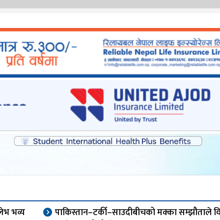
लेभ भव्य
पाकिस्तान–टर्की–साउदीबीचको मक्का सम्झौताले विश