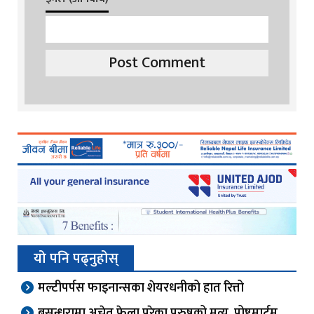
यो पनि पढ्नुहोस्
मल्टीपर्पस फाइनान्सका शेयरधनीको हात रित्तो
बसुन्धरामा अचेत फेला परेका पुरुषको मृत्यु, पोष्टमार्टम