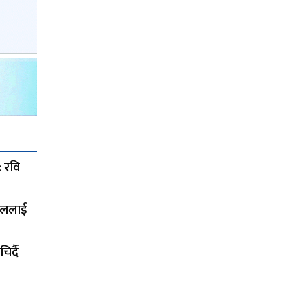
: रवि
सेललाई
र्दै