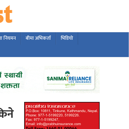
मा नियमन
बीमा अभिकर्ता
भिडियो
िने