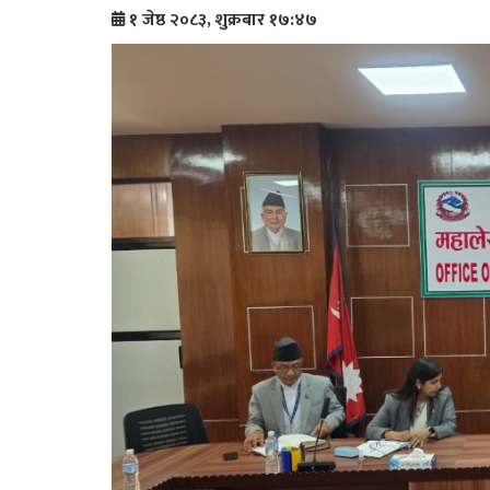
१ जेष्ठ २०८३, शुक्रबार १७:४७