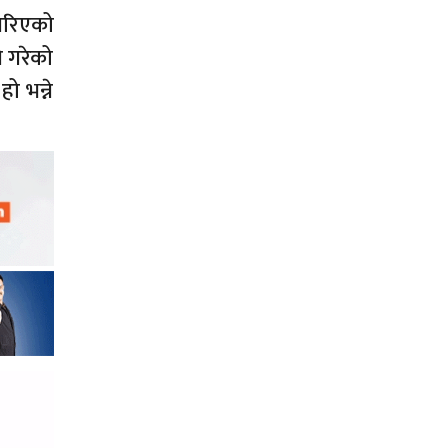
नगरिएको
े गरेको
ो भन्ने