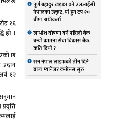
अभिलेख
पूर्ण बहादुर खड्का बने एलआईसी
नेपालका उत्कृष्ट, यी हुन टप १०
बीमा अभिकर्ता
करोड १६
धि हो ।
लाभांश घोषणा गर्ने पहिलो बैंक
बन्यो कामना सेवा विकास बैंक,
कति दियो ?
िइएको छ
सन नेपाल लाइफको तीन दिने
प्रदान
ब्रान्च म्यानेजर कन्फ्रेन्स सुरु
र्ब १२
 अनुमान
रवृत्ति
रकमलाई