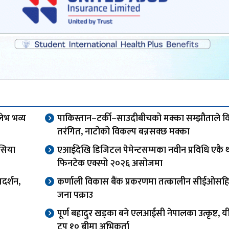
लेभ भव्य
पाकिस्तान–टर्की–साउदीबीचको मक्का सम्झौताले विश
तरंगित, नाटोको विकल्प बन्नसक्छ मक्का
सिया
एआईदेखि डिजिटल पेमेन्टसम्मका नवीन प्रविधि एकै 
फिनटेक एक्स्पो २०२६ असोजमा
दर्शन,
कर्णाली विकास बैंक प्रकरणमा तत्कालीन सीईओसह
जना पक्राउ
पूर्ण बहादुर खड्का बने एलआईसी नेपालका उत्कृष्ट, यी
टप १० बीमा अभिकर्ता