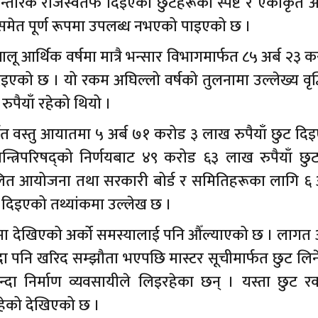
न्तरिक राजस्वतर्फ दिइएका छुटहरूको स्पष्ट र एकीकृत 
 समेत पूर्ण रूपमा उपलब्ध नभएको पाइएको छ ।
लू आर्थिक वर्षमा मात्रै भन्सार विभागमार्फत ८५ अर्ब २३ 
इएको छ । यो रकम अघिल्लो वर्षको तुलनामा उल्लेख्य वृद्
रुपैयाँ रहेको थियो ।
्गत वस्तु आयातमा ५ अर्ब ७१ करोड ३ लाख रुपैयाँ छुट द
्रिपरिषद्को निर्णयबाट ४९ करोड ६३ लाख रुपैयाँ छुट 
ालित आयोजना तथा सरकारी बोर्ड र समितिहरूका लागि ६ अ
दिइएको तथ्यांकमा उल्लेख छ ।
ामा देखिएको अर्को समस्यालाई पनि औँल्याएको छ । लागत
ुँदा पनि खरिद सम्झौता भएपछि मास्टर सूचीमार्फत छुट लिने प्
्दा निर्माण व्यवसायीले लिइरहेका छन् । यस्ता छुट 
रहेको देखिएको छ ।