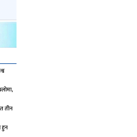
्व
थलोमा,
ित तीन
 हुन