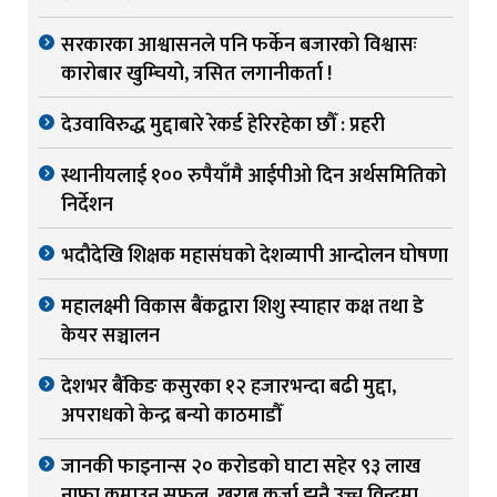
सरकारका आश्वासनले पनि फर्केन बजारको विश्वासः
कारोबार खुम्चियो, त्रसित लगानीकर्ता !
देउवाविरुद्ध मुद्दाबारे रेकर्ड हेरिरहेका छौँ : प्रहरी
स्थानीयलाई १०० रुपैयाँमै आईपीओ दिन अर्थसमितिको
निर्देशन
भदौदेखि शिक्षक महासंघको देशव्यापी आन्दोलन घोषणा
महालक्ष्मी विकास बैंकद्वारा शिशु स्याहार कक्ष तथा डे
केयर सञ्चालन
देशभर बैंकिङ कसुरका १२ हजारभन्दा बढी मुद्दा,
अपराधको केन्द्र बन्यो काठमाडौँ
जानकी फाइनान्स २० करोडको घाटा सहेर ९३ लाख
नाफा कमाउन सफल, खराब कर्जा झनै उच्च विन्दुमा