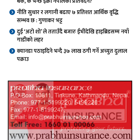
बैंक, के भन्छ इक्रा नेपालको प्रतिवेदन?
नीति सुधार र लगानी बढाए ७ प्रतिशत आर्थिक वृद्धि
सम्भव छ : गुणाकर भट्ट
दुई ‘अटो शो’ ले तताउँदै बजारः ईभीदेखि हाइब्रिडसम्म नयाँ
गाडीको लहर
क्यानडा पठाइदिने भन्दै ३७ लाख ठगी गर्ने अच्युत दुलाल
पक्राउ