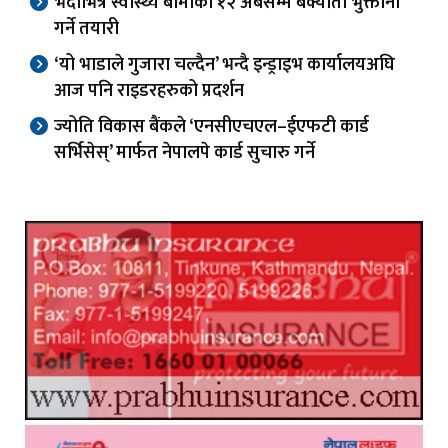
भदौभित्र स्वास्थ्य बीमाको १२ अर्बसम्म बक्यौता भुक्तानी
गर्ने तयारी
‘यो भाडाले गुजारा चल्दैन’ भन्दै इन्ड्राइभ कार्यालयअघि
आज पनि राइडरहरुको प्रदर्शन
ज्योति विकास बैंकले ‘एनसीएचएल–ईएफटी कार्ड
सर्भिसेस्’ मार्फत नेपालपे कार्ड सुचारु गर्ने