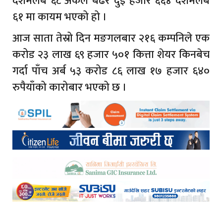
दशमलब ६८ अंकले बढेर दुई हजार ६६४ दशमलब
६१ मा कायम भएको हो ।
आज साता तेस्रो दिन मङगलबार २१६ कम्पनिले एक
करोड २३ लाख ६९ हजार ५०१ कित्ता शेयर किनबेच
गर्दा पाँच अर्ब ५३ करोड ८६ लाख १७ हजार ६४०
रुपैयाँको कारोबार भएको छ ।