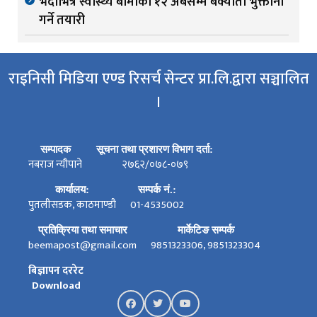
भदौभित्र स्वास्थ्य बीमाको १२ अर्बसम्म बक्यौता भुक्तानी
गर्ने तयारी
राइनिसी मिडिया एण्ड रिसर्च सेन्टर प्रा.लि.द्वारा सञ्चालित
।
सम्पादक
सूचना तथा प्रशारण विभाग दर्ता:
नबराज न्यौपाने
२७६२/०७८-०७९
कार्यालय:
सम्पर्क नं.:
पुतलीसडक, काठमाण्डौ
01-4535002
प्रतिक्रिया तथा समाचार
मार्केटिङ सम्पर्क
beemapost@gmail.com
9851323306, 9851323304
बिज्ञापन दररेट
Download