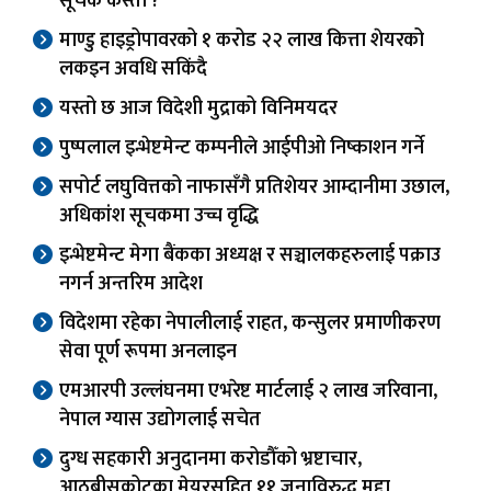
सूचक कस्ता ?
माण्डु हाइड्रोपावरको १ करोड २२ लाख कित्ता शेयरको
लकइन अवधि सकिंदै
यस्तो छ आज विदेशी मुद्राको विनिमयदर
पुष्पलाल इन्भेष्टमेन्ट कम्पनीले आईपीओ निष्काशन गर्ने
सपोर्ट लघुवित्तको नाफासँगै प्रतिशेयर आम्दानीमा उछाल,
अधिकांश सूचकमा उच्च वृद्धि
इन्भेष्टमेन्ट मेगा बैंकका अध्यक्ष र सञ्चालकहरुलाई पक्राउ
नगर्न अन्तरिम आदेश
विदेशमा रहेका नेपालीलाई राहत, कन्सुलर प्रमाणीकरण
सेवा पूर्ण रूपमा अनलाइन
एमआरपी उल्लंघनमा एभरेष्ट मार्टलाई २ लाख जरिवाना,
नेपाल ग्यास उद्योगलाई सचेत
दुग्ध सहकारी अनुदानमा करोडौँको भ्रष्टाचार,
आठबीसकोटका मेयरसहित ११ जनाविरुद्ध मुद्दा