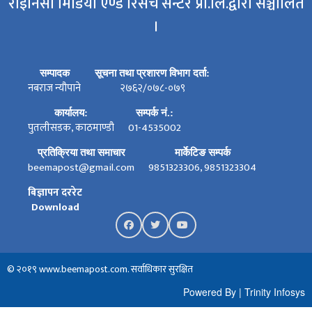
राइनिसी मिडिया एण्ड रिसर्च सेन्टर प्रा.लि.द्वारा सञ्चालित
।
सम्पादक
सूचना तथा प्रशारण विभाग दर्ता:
नबराज न्यौपाने
२७६२/०७८-०७९
कार्यालय:
सम्पर्क नं.:
पुतलीसडक, काठमाण्डौ
01-4535002
प्रतिक्रिया तथा समाचार
मार्केटिङ सम्पर्क
beemapost@gmail.com
9851323306, 9851323304
बिज्ञापन दररेट
Download
© २०१९ www.beemapost.com. सर्वाधिकार सुरक्षित
Powered By
|
Trinity Infosys