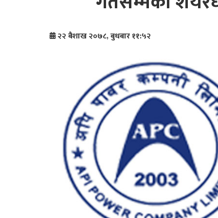
गतेसम्मका शेयरधन
२२ बैशाख २०७८, बुधबार ११:५२