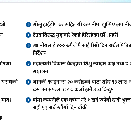
्यो
सोलु हाईड्रोपावर सहित यी कम्पनीमा झुम्मिए लगानीक
सः
देउवाविरुद्ध मुद्दाबारे रेकर्ड हेरिरहेका छौँ : प्रहरी
स्थानीयलाई १०० रुपैयाँमै आईपीओ दिन अर्थसमिति
निर्देशन
घोषणा
महालक्ष्मी विकास बैंकद्वारा शिशु स्याहार कक्ष तथा डे
सञ्चालन
, अपराधको
जानकी फाइनान्स २० करोडको घाटा सहेर ९३ लाख 
कमाउन सफल, खराब कर्जा झनै उच्च विन्दुमा
न् माग?
बीमा कम्पनीले एक वर्षमा गरे १ खर्ब रुपैयाँ दाबी भुक्त
अझै ५२ अर्ब रुपैयाँ दिन बाँकी
रक