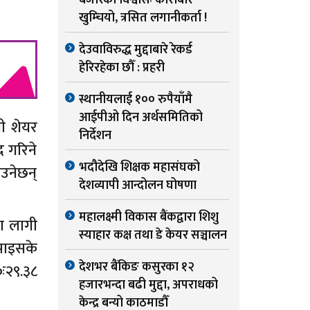
बजारको विश्वासः कारोबार
खुम्चियो, त्रसित लगानीकर्ता !
देउवाविरुद्ध मुद्दाबारे रेकर्ड
हेरिरहेका छौँ : प्रहरी
स्थानीयलाई १०० रुपैयाँमै
आईपीओ दिन अर्थसमितिको
ी शेयर
निर्देशन
द गरिने
भदौदेखि शिक्षक महासंघको
उनेछन्
देशव्यापी आन्दोलन घोषणा
महालक्ष्मी विकास बैंकद्वारा शिशु
का लागी
स्याहार कक्ष तथा डे केयर सञ्चालन
 पाइसके
देशभर बैंकिङ कसुरका १२
ः२९.३८
हजारभन्दा बढी मुद्दा, अपराधको
केन्द्र बन्यो काठमाडौँ