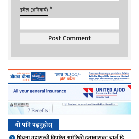
*
इमेल (अनिवार्य)
यो पनि पढ्नुहोस्
भियना महासन्धी विपरित अमेरिकी दुताबासका चार्ज डि