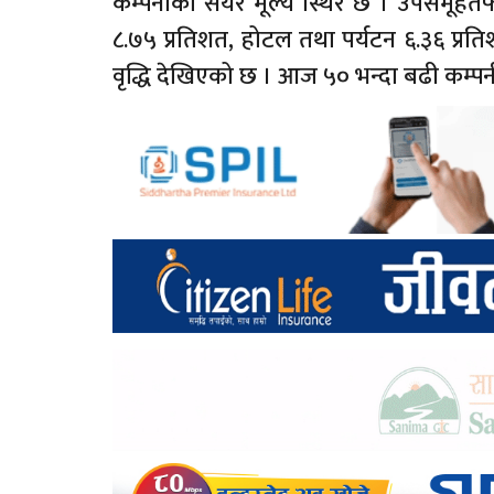
कम्पनीको सेयर मूल्य स्थिर छ । उपसमूहतर्फ
८.७५ प्रतिशत, होटल तथा पर्यटन ६.३६ प्रत
वृद्धि देखिएको छ । आज ५० भन्दा बढी कम्प