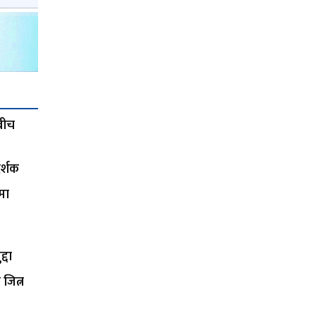
कबीच
र्शक
मा
्दा
जित्न