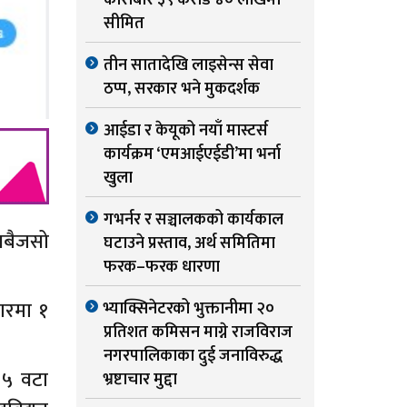
कारोबार ३९ करोड ४० लाखमा
सीमित
तीन सातादेखि लाइसेन्स सेवा
ठप्प, सरकार भने मुकदर्शक
आईडा र केयूको नयाँ मास्टर्स
कार्यक्रम ‘एमआईएईडी’मा भर्ना
खुला
गभर्नर र सञ्चालकको कार्यकाल
सबैजसो
घटाउने प्रस्ताव, अर्थ समितिमा
फरक–फरक धारणा
।
ारमा १
भ्याक्सिनेटरको भुक्तानीमा २०
प्रतिशत कमिसन माग्ने राजविराज
नगरपालिकाका दुई जनाविरुद्ध
 ५ वटा
भ्रष्टाचार मुद्दा