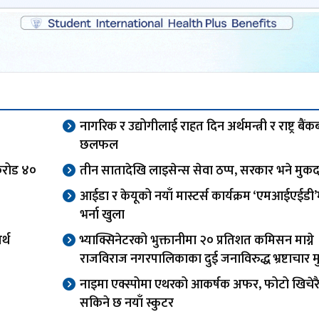
नागरिक र उद्योगीलाई राहत दिन अर्थमन्त्री र राष्ट्र बैं
छलफल
करोड ४०
तीन सातादेखि लाइसेन्स सेवा ठप्प, सरकार भने मुकद
आईडा र केयूको नयाँ मास्टर्स कार्यक्रम ‘एमआईएईडी’
भर्ना खुला
र्थ
भ्याक्सिनेटरको भुक्तानीमा २० प्रतिशत कमिसन माग्ने
राजविराज नगरपालिकाका दुई जनाविरुद्ध भ्रष्टाचार मुद
नाइमा एक्स्पोमा एथरको आकर्षक अफर, फोटो खिचेरै 
सकिने छ नयाँ स्कुटर