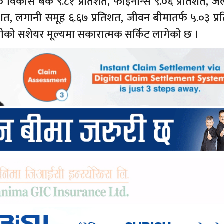
 विकास बैंक ९.८१ प्रतिशत, फाइनान्स ९.०६ प्रतिशत, जलव
िशत, लगानी समूह ६.६७ प्रतिशत, जीवन बीमातर्फ ५.०३ प्
नीको सशेयर मूल्यमा सकारात्मक सर्किट लागेको छ ।