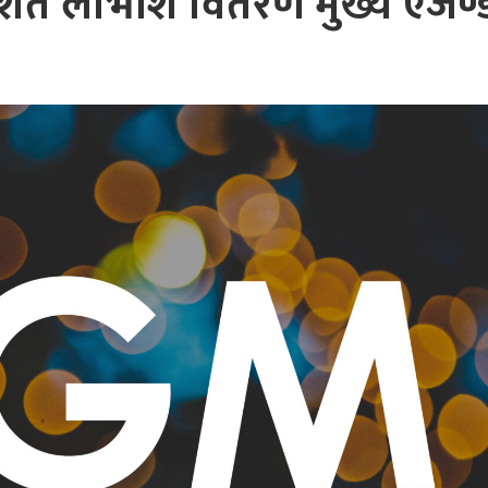
िशत लाभांश वितरण मुख्य एजेण्