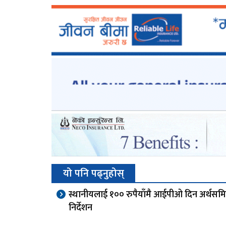
यो पनि पढ्नुहोस्
स्थानीयलाई १०० रुपैयाँमै आईपीओ दिन अर्थसम
निर्देशन