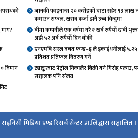
, अपराधको
जानकी फाइनान्स २० करोडको घाटा सहेर ९३ लाख 
कमाउन सफल, खराब कर्जा झनै उच्च विन्दुमा
न् माग?
बीमा कम्पनीले एक वर्षमा गरे १ खर्ब रुपैयाँ दाबी भुक्त
अझै ५२ अर्ब रुपैयाँ दिन बाँकी
रक
एनएमबि सरल बचत फण्ड–इ ले इकाईधनीलाई ५.२५
प्रतिशत प्रतिफल वितरण गर्ने
६०० विमान
ट्याङ्करबाट पेट्रोल निकालेर बिक्री गर्ने गिरोह पक्राउ, पम
सञ्चालक पनि संलग्न
ुनिट
राइनिसी मिडिया एण्ड रिसर्च सेन्टर प्रा.लि.द्वारा सञ्चालित ।