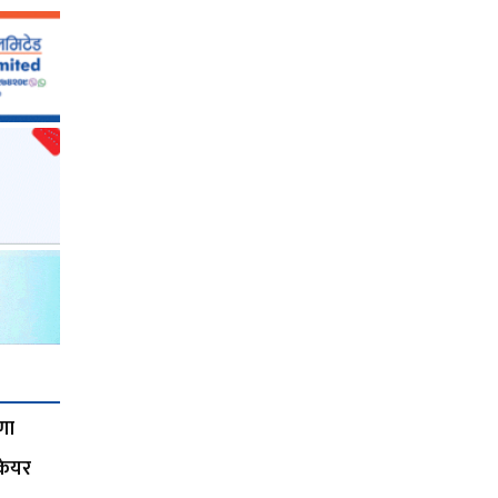
णा
 केयर