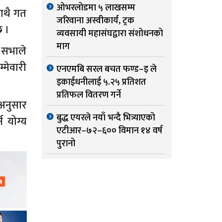
ओभरलोडमा ५ लाखसम्म
साथै गत
जरिवाना अस्वीकार्य, ट्रक
छ ।
व्यवसायी महासंघद्वारा संशोधनको
माग
ण सभाले
्मेवारी
एनएमबि सरल बचत फण्ड–इ ले
इकाईधनीलाई ५.२५ प्रतिशत
प्रतिफल वितरण गर्ने
अनुसार
बुद्ध एयरले नयाँ भन्दै भित्र्याएको
 योग्य
एटीआर–७२–६०० विमान १४ वर्ष
पुरानो