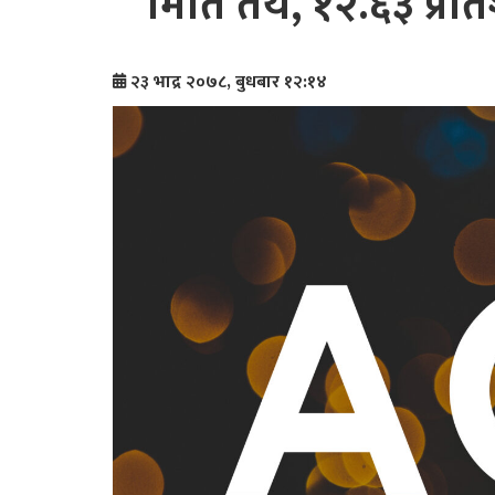
मिति तय, १२.६३ प्रत
२३ भाद्र २०७८, बुधबार १२:१४