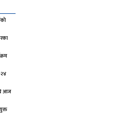
ाको
ारका
क्रम
 २४
अघि आज
ुक्त