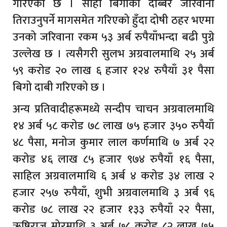
गरिएको छ । सोही बिगोको दोब्बर जरिवाना
तिराउनुपर्ने मागसमेत गरिएको हुँदा दोषी ठहर भएमा
उनको जरिवाना रकम ५३ अर्ब रुपैयाँभन्दा बढी पुग्ने
उल्लेख छ । त्यसैगरी सुलभ अग्रवालमाथि २५ अर्ब
५९ करोड २० लाख ६ हजार १२४ रुपैयाँ ३१ पैसा
बिगो दाबी गरिएको छ ।
अन्य प्रतिवादीहरूमध्ये सन्दीप चाचन अग्रवालमाथि
१४ अर्ब ५८ करोड ७८ लाख ७५ हजार ३५० रुपैयाँ
४८ पैसा, मनोज कुमार लाल कर्णमाथि ७ अर्ब २२
करोड ४६ लाख ८५ हजार ९७४ रुपैयाँ १६ पैसा,
साहिल अग्रवालमाथि ६ अर्ब ४ करोड ३४ लाख २
हजार २५७ रुपैयाँ, शुभी अग्रवालमाथि ३ अर्ब ९६
करोड ७८ लाख २२ हजार १३३ रुपैयाँ २२ पैसा,
ऋषिराज मोरमाथि ३ अर्ब ७८ करोड ८२ लाख ७५