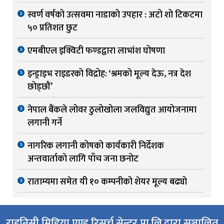
स्वर्ण वर्षको उत्सवमा नाडाको उपहार : अटो शो टिकटमा
५० प्रतिशत छुट
एमबीएल इक्विटी फण्डद्वारा लाभांश घोषणा
इन्ड्राइभ राइडरको विद्रोह: ‘श्रमको मूल्य देऊ, नत्र देश
छोड्छौं’
नेपाल बैंकले लोवर ठुलोखोला जलविद्युत आयोजनामा
लगानी गर्ने
नागरिक लगानी कोषको कार्यकारी निर्देशक
अन्तवार्ताको लागि पाँच जना छनोट
राताम्यमा समेत यी १० कम्पनीको शेयर मूल्य बढ्यो
राइनिसी मिडिया एण्ड रिसर्च सेन्टर प्रा.लि.द्वारा सञ्चालित