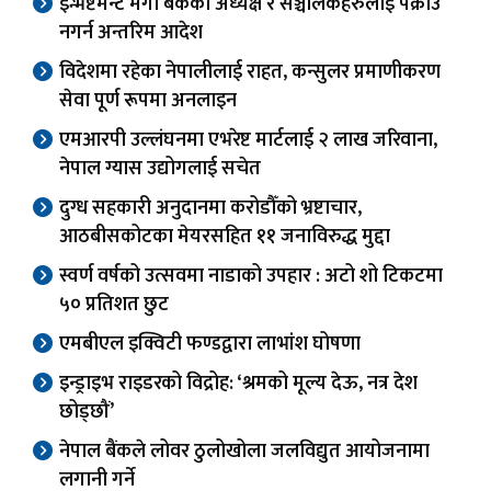
इन्भेष्टमेन्ट मेगा बैंकका अध्यक्ष र सञ्चालकहरुलाई पक्राउ
नगर्न अन्तरिम आदेश
विदेशमा रहेका नेपालीलाई राहत, कन्सुलर प्रमाणीकरण
सेवा पूर्ण रूपमा अनलाइन
एमआरपी उल्लंघनमा एभरेष्ट मार्टलाई २ लाख जरिवाना,
नेपाल ग्यास उद्योगलाई सचेत
दुग्ध सहकारी अनुदानमा करोडौँको भ्रष्टाचार,
आठबीसकोटका मेयरसहित ११ जनाविरुद्ध मुद्दा
स्वर्ण वर्षको उत्सवमा नाडाको उपहार : अटो शो टिकटमा
५० प्रतिशत छुट
एमबीएल इक्विटी फण्डद्वारा लाभांश घोषणा
इन्ड्राइभ राइडरको विद्रोह: ‘श्रमको मूल्य देऊ, नत्र देश
छोड्छौं’
नेपाल बैंकले लोवर ठुलोखोला जलविद्युत आयोजनामा
लगानी गर्ने