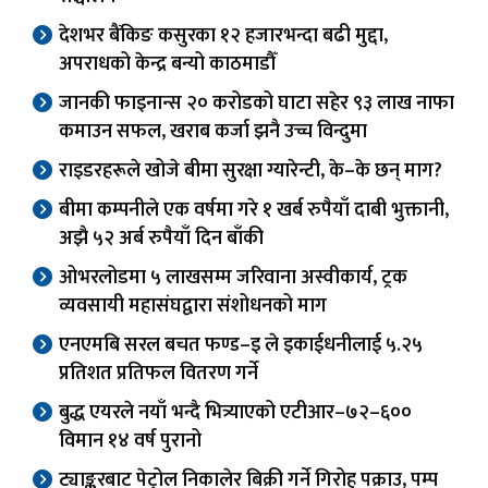
देशभर बैंकिङ कसुरका १२ हजारभन्दा बढी मुद्दा,
अपराधको केन्द्र बन्यो काठमाडौँ
जानकी फाइनान्स २० करोडको घाटा सहेर ९३ लाख नाफा
कमाउन सफल, खराब कर्जा झनै उच्च विन्दुमा
राइडरहरूले खोजे बीमा सुरक्षा ग्यारेन्टी, के–के छन् माग?
बीमा कम्पनीले एक वर्षमा गरे १ खर्ब रुपैयाँ दाबी भुक्तानी,
अझै ५२ अर्ब रुपैयाँ दिन बाँकी
ओभरलोडमा ५ लाखसम्म जरिवाना अस्वीकार्य, ट्रक
व्यवसायी महासंघद्वारा संशोधनको माग
एनएमबि सरल बचत फण्ड–इ ले इकाईधनीलाई ५.२५
प्रतिशत प्रतिफल वितरण गर्ने
बुद्ध एयरले नयाँ भन्दै भित्र्याएको एटीआर–७२–६००
विमान १४ वर्ष पुरानो
ट्याङ्करबाट पेट्रोल निकालेर बिक्री गर्ने गिरोह पक्राउ, पम्प