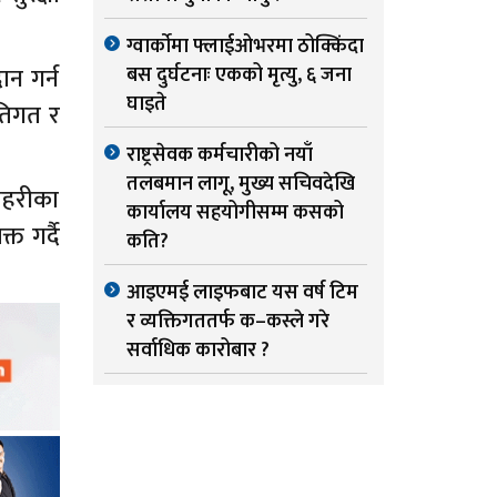
ग्वार्काेमा फ्लाईओभरमा ठोक्किंदा
ान गर्न
बस दुर्घटनाः एकको मृत्यु, ६ जना
घाइते
तिगत र
राष्ट्रसेवक कर्मचारीको नयाँ
तलबमान लागू, मुख्य सचिवदेखि
रहरीका
कार्यालय सहयोगीसम्म कसको
त गर्दै
कति?
आइएमई लाइफबाट यस वर्ष टिम
र व्यक्तिगततर्फ क–कस्ले गरे
सर्वाधिक कारोबार ?