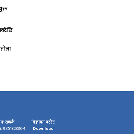
ुक्त
चिवदेखि
तितोला
बिज्ञापन दररेट
टिङ सम्पर्क
6, 9851323304
Download