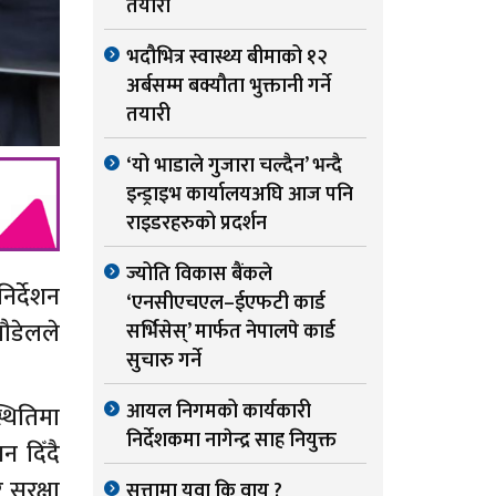
तयारी
भदौभित्र स्वास्थ्य बीमाको १२
अर्बसम्म बक्यौता भुक्तानी गर्ने
तयारी
‘यो भाडाले गुजारा चल्दैन’ भन्दै
इन्ड्राइभ कार्यालयअघि आज पनि
राइडरहरुको प्रदर्शन
ज्योति विकास बैंकले
िर्देशन
‘एनसीएचएल–ईएफटी कार्ड
पौडेलले
सर्भिसेस्’ मार्फत नेपालपे कार्ड
सुचारु गर्ने
आयल निगमको कार्यकारी
थितिमा
निर्देशकमा नागेन्द्र साह नियुक्त
न दिँदै
सुरक्षा
सत्तामा युवा कि वायु ?