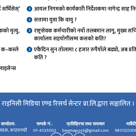
र्भिसेस्’
आयल निगमको कार्यकारी निर्देशकमा नागेन्द्र साह निय
सत्तामा युवा कि वायु ?
को मृत्यु,
राष्ट्रसेवक कर्मचारीको नयाँ तलबमान लागू, मुख्य स
कार्यालय सहयोगीसम्म कसको कति?
फ क–कस्ले
एकैदिन सुन तोलामा ८ हजार रुपैयाँले बढ्यो, अब प्र
कति ?
लाइसेन्स
राइनिसी मिडिया एण्ड रिसर्च सेन्टर प्रा.लि.द्वारा सञ्चालित ।
कार्यालय:
सम्पर्क नं.:
प्रतिक्रिया तथा समाचार
मार्के
सडक, काठमाण्डौ
01-4535002
beemapost@gmail.com
985132330