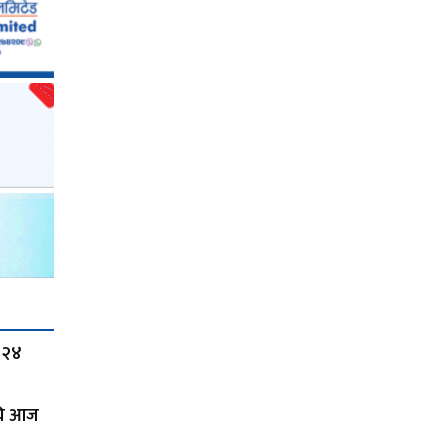
 २४
अघि आज