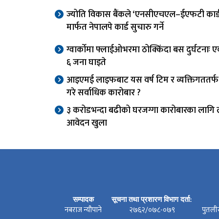
ज्योति विकास बैंकले ‘एनसीएचएल–ईएफटी कार्ड स
मार्फत नेपालपे कार्ड सुचारु गर्ने
ग्वार्काेमा फ्लाईओभरमा ठोक्किंदा बस दुर्घटनाः एक
६ जना घाइते
आइएमई लाइफबाट यस वर्ष टिम र व्यक्तिगततर्
गरे सर्वाधिक कारोबार ?
३ करोडभन्दा बढीको घरजग्गा कारोबारका लागि 
आवेदन खुला
सम्पादक
सूचना तथा प्रशारण विभाग दर्ता:
नबराज न्यौपाने
२७६२/०७८-०७९
पुतली