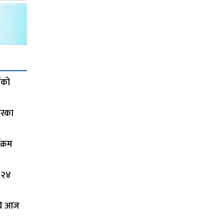
ाको
ारका
क्रम
 २४
अघि आज