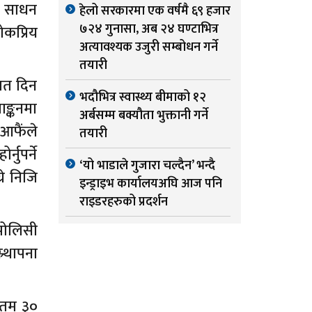
री साधन
हेलो सरकारमा एक वर्षमै ६९ हजार
७२४ गुनासा, अब २४ घण्टाभित्र
ोकप्रिय
अत्यावश्यक उजुरी सम्बोधन गर्ने
तयारी
ात दिन
भदौभित्र स्वास्थ्य बीमाको १२
ाङ्कनमा
अर्बसम्म बक्यौता भुक्तानी गर्ने
 आफैंले
तयारी
नुपर्ने
‘यो भाडाले गुजारा चल्दैन’ भन्दै
रे निजि
इन्ड्राइभ कार्यालयअघि आज पनि
राइडरहरुको प्रदर्शन
 पोलिसी
र्थापना
कतम ३०