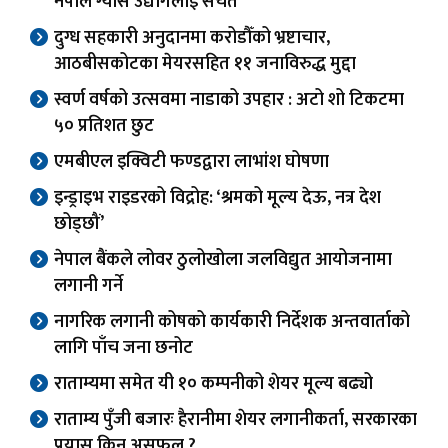
नेपाल ग्यास उद्योगलाई सचेत
दुग्ध सहकारी अनुदानमा करोडौँको भ्रष्टाचार,
आठबीसकोटका मेयरसहित ११ जनाविरुद्ध मुद्दा
स्वर्ण वर्षको उत्सवमा नाडाको उपहार : अटो शो टिकटमा
५० प्रतिशत छुट
एमबीएल इक्विटी फण्डद्वारा लाभांश घोषणा
इन्ड्राइभ राइडरको विद्रोह: ‘श्रमको मूल्य देऊ, नत्र देश
छोड्छौं’
नेपाल बैंकले लोवर ठुलोखोला जलविद्युत आयोजनामा
लगानी गर्ने
नागरिक लगानी कोषको कार्यकारी निर्देशक अन्तवार्ताको
लागि पाँच जना छनोट
राताम्यमा समेत यी १० कम्पनीको शेयर मूल्य बढ्यो
राताम्य पुँजी बजारः हैरानीमा शेयर लगानीकर्ता, सरकारका
प्रयास किन असफल ?