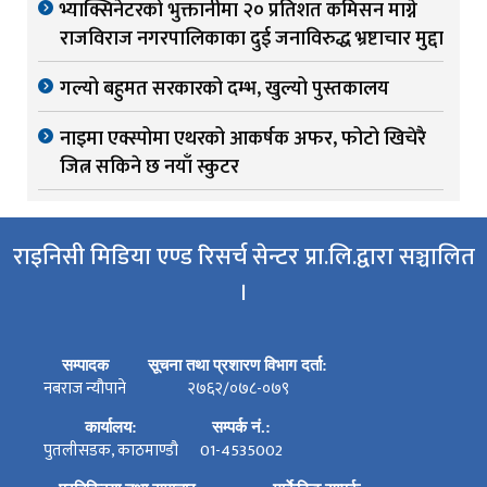
भ्याक्सिनेटरको भुक्तानीमा २० प्रतिशत कमिसन माग्ने
राजविराज नगरपालिकाका दुई जनाविरुद्ध भ्रष्टाचार मुद्दा
गल्यो बहुमत सरकारको दम्भ, खुल्यो पुस्तकालय
नाइमा एक्स्पोमा एथरको आकर्षक अफर, फोटो खिचेरै
जित्न सकिने छ नयाँ स्कुटर
राइनिसी मिडिया एण्ड रिसर्च सेन्टर प्रा.लि.द्वारा सञ्चालित
।
सम्पादक
सूचना तथा प्रशारण विभाग दर्ता:
नबराज न्यौपाने
२७६२/०७८-०७९
कार्यालय:
सम्पर्क नं.:
पुतलीसडक, काठमाण्डौ
01-4535002