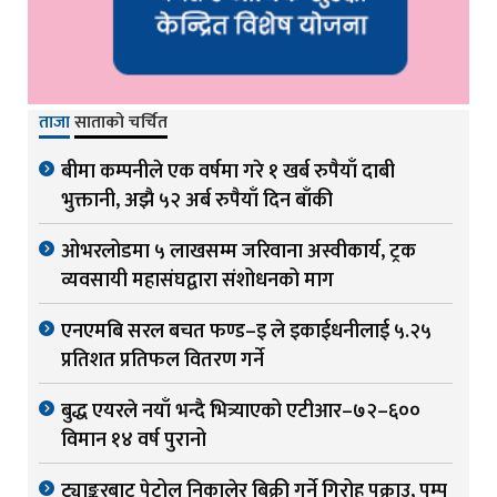
ताजा
साताको चर्चित
बीमा कम्पनीले एक वर्षमा गरे १ खर्ब रुपैयाँ दाबी
भुक्तानी, अझै ५२ अर्ब रुपैयाँ दिन बाँकी
ओभरलोडमा ५ लाखसम्म जरिवाना अस्वीकार्य, ट्रक
व्यवसायी महासंघद्वारा संशोधनको माग
एनएमबि सरल बचत फण्ड–इ ले इकाईधनीलाई ५.२५
प्रतिशत प्रतिफल वितरण गर्ने
बुद्ध एयरले नयाँ भन्दै भित्र्याएको एटीआर–७२–६००
विमान १४ वर्ष पुरानो
ट्याङ्करबाट पेट्रोल निकालेर बिक्री गर्ने गिरोह पक्राउ, पम्प