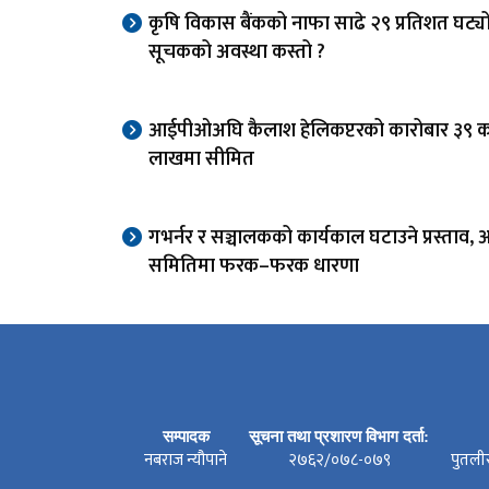
कृषि विकास बैंकको नाफा साढे २९ प्रतिशत घट्यो
सूचकको अवस्था कस्तो ?
आईपीओअघि कैलाश हेलिकप्टरको कारोबार ३९ 
लाखमा सीमित
गभर्नर र सञ्चालकको कार्यकाल घटाउने प्रस्ताव, अ
समितिमा फरक–फरक धारणा
सम्पादक
सूचना तथा प्रशारण विभाग दर्ता:
नबराज न्यौपाने
२७६२/०७८-०७९
पुतली