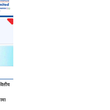
ित्तीय
फामा