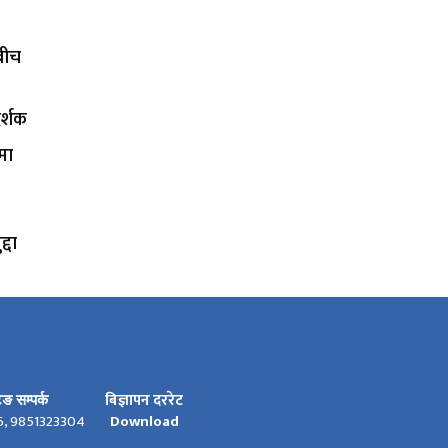
कबीच
र्शक
मा
्दा
बिज्ञापन दररेट
टिङ सम्पर्क
6, 9851323304
Download