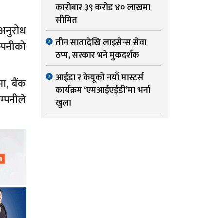
कारोबार ३९ करोड ४० लाखमा
सीमित
अनुरोध
तीन सातादेखि लाइसेन्स सेवा
्पनीको
ठप्प, सरकार भने मुकदर्शक
आईडा र केयूको नयाँ मास्टर्स
ा, बैंक
कार्यक्रम ‘एमआईएईडी’मा भर्ना
म्पनीले
खुला