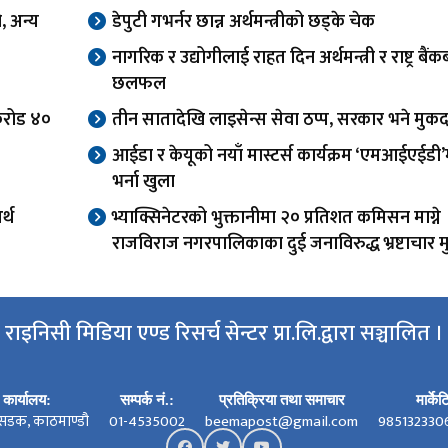
, अन्य
डेपुटी गभर्नर छान्न अर्थमन्त्रीको छड्के चेक
नागरिक र उद्योगीलाई राहत दिन अर्थमन्त्री र राष्ट्र बैं
छलफल
करोड ४०
तीन सातादेखि लाइसेन्स सेवा ठप्प, सरकार भने मुकद
आईडा र केयूको नयाँ मास्टर्स कार्यक्रम ‘एमआईएईडी’
भर्ना खुला
र्थ
भ्याक्सिनेटरको भुक्तानीमा २० प्रतिशत कमिसन माग्ने
राजविराज नगरपालिकाका दुई जनाविरुद्ध भ्रष्टाचार मुद
राइनिसी मिडिया एण्ड रिसर्च सेन्टर प्रा.लि.द्वारा सञ्चालित ।
कार्यालय:
सम्पर्क नं.:
प्रतिक्रिया तथा समाचार
मार्के
सडक, काठमाण्डौ
01-4535002
beemapost@gmail.com
985132330