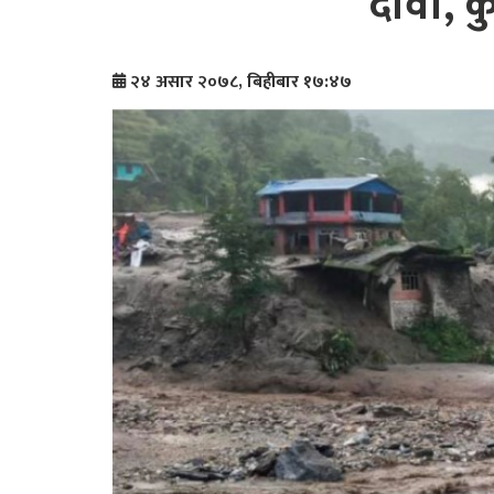
दावी, क
२४ असार २०७८, बिहीबार १७:४७