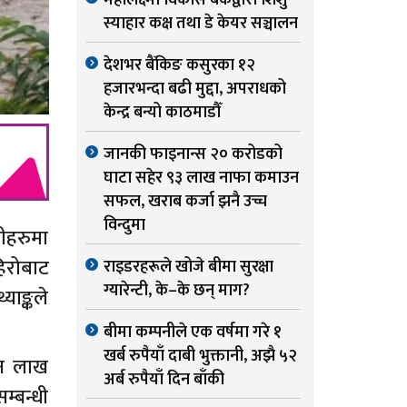
महालक्ष्मी विकास बैंकद्वारा शिशु
स्याहार कक्ष तथा डे केयर सञ्चालन
देशभर बैंकिङ कसुरका १२
हजारभन्दा बढी मुद्दा, अपराधको
केन्द्र बन्यो काठमाडौँ
जानकी फाइनान्स २० करोडको
घाटा सहेर ९३ लाख नाफा कमाउन
सफल, खराब कर्जा झनै उच्च
विन्दुमा
ीहरुमा
िरोबाट
राइडरहरूले खोजे बीमा सुरक्षा
ग्यारेन्टी, के–के छन् माग?
याङ्कले
बीमा कम्पनीले एक वर्षमा गरे १
खर्ब रुपैयाँ दाबी भुक्तानी, अझै ५२
ीन लाख
अर्ब रुपैयाँ दिन बाँकी
म्बन्धी