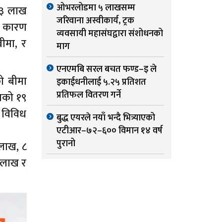
ओभरलोडमा ५ लाखसम्म
 ३ लाख
जरिवाना अस्वीकार्य, ट्रक
ा कारण
व्यवसायी महासंघद्वारा संशोधनको
ीमा, र
माग
एनएमबि सरल बचत फण्ड–इ ले
ो बीमा
इकाईधनीलाई ५.२५ प्रतिशत
प्रतिफल वितरण गर्ने
ाको १९
 विविध
बुद्ध एयरले नयाँ भन्दै भित्र्याएको
एटीआर–७२–६०० विमान १४ वर्ष
पुरानो
लाख, ८
४ लाख र