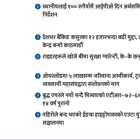
स्थानीयलाई १०० रुपैयाँमै आईपीओ दिन अर्थसम
निर्देशन
देशभर बैंकिङ कसुरका १२ हजारभन्दा बढी मुद्दा
केन्द्र बन्यो काठमाडौँ
राइडरहरूले खोजे बीमा सुरक्षा ग्यारेन्टी, के–के छ
ओभरलोडमा ५ लाखसम्म जरिवाना अस्वीकार्य, ट्
व्यवसायी महासंघद्वारा संशोधनको माग
बुद्ध एयरले नयाँ भन्दै भित्र्याएको एटीआर–७२–
१४ वर्ष पुरानो
पहिरोले बन्द भएको ईङवा हाइड्रोपावरको एउटा य
सञ्चालनमा