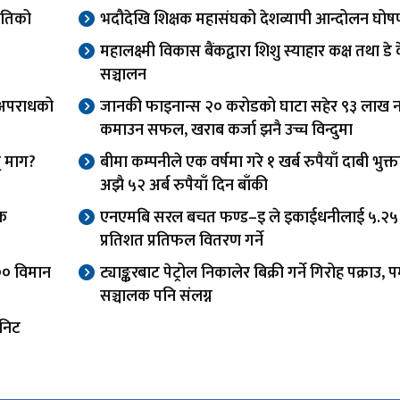
ितिको
भदौदेखि शिक्षक महासंघको देशव्यापी आन्दोलन घोष
महालक्ष्मी विकास बैंकद्वारा शिशु स्याहार कक्ष तथा डे
सञ्चालन
, अपराधको
जानकी फाइनान्स २० करोडको घाटा सहेर ९३ लाख 
कमाउन सफल, खराब कर्जा झनै उच्च विन्दुमा
न् माग?
बीमा कम्पनीले एक वर्षमा गरे १ खर्ब रुपैयाँ दाबी भुक्त
अझै ५२ अर्ब रुपैयाँ दिन बाँकी
रक
एनएमबि सरल बचत फण्ड–इ ले इकाईधनीलाई ५.२५
प्रतिशत प्रतिफल वितरण गर्ने
६०० विमान
ट्याङ्करबाट पेट्रोल निकालेर बिक्री गर्ने गिरोह पक्राउ, पम
सञ्चालक पनि संलग्न
ुनिट