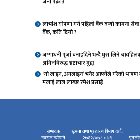
जना पक्राउ
लाभांश घोषणा गर्ने पहिलो बैंक बन्यो कामना से
बैंक, कति दियो ?
जग्गाधनी पूर्जा बनाइदिने भन्दै घुस लिने चावहिल
अमिनविरुद्ध भ्रष्टाचार मुद्दा
‘नो लाइन, अनलाइन’ भनेर आफ्नैले गरेको भाषण स
मलाई लाज लाग्छः रमेश प्रसाईं
सम्पादक
सूचना तथा प्रशारण विभाग दर्ता:
नबराज न्यौपाने
२७६२/०७८-०७९
पुतली