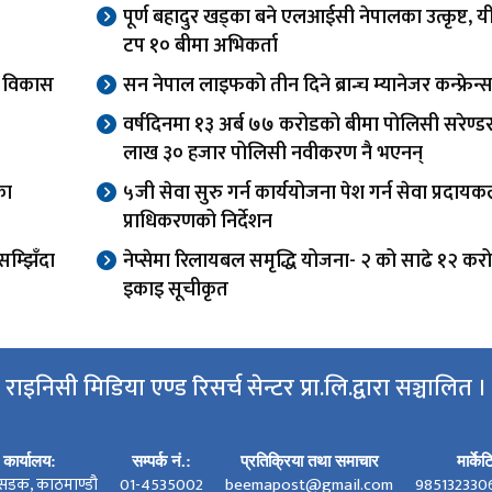
पूर्ण बहादुर खड्का बने एलआईसी नेपालका उत्कृष्ट, यी
टप १० बीमा अभिकर्ता
वा विकास
सन नेपाल लाइफको तीन दिने ब्रान्च म्यानेजर कन्फ्रेन्स
वर्षदिनमा १३ अर्ब ७७ करोडको बीमा पोलिसी सरेण्ड
लाख ३० हजार पोलिसी नवीकरण नै भएनन्
का
५जी सेवा सुरु गर्न कार्ययोजना पेश गर्न सेवा प्रदाय
प्राधिकरणको निर्देशन
म्झिँदा
नेप्सेमा रिलायबल समृद्धि योजना- २ को साढे १२ कर
इकाइ सूचीकृत
राइनिसी मिडिया एण्ड रिसर्च सेन्टर प्रा.लि.द्वारा सञ्चालित ।
कार्यालय:
सम्पर्क नं.:
प्रतिक्रिया तथा समाचार
मार्के
सडक, काठमाण्डौ
01-4535002
beemapost@gmail.com
985132330