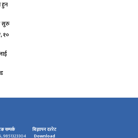
 हुन
 सुरु
र, १०
कलाई
ोड
बिज्ञापन दररेट
टिङ सम्पर्क
6, 9851323304
Download