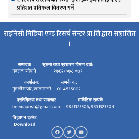
एनएमबि सरल बचत फण्ड–इ ले इकाईधनीलाई ५.२५
प्रतिशत प्रतिफल वितरण गर्ने
राइनिसी मिडिया एण्ड रिसर्च सेन्टर प्रा.लि.द्वारा सञ्चालित
।
सम्पादक
सूचना तथा प्रशारण विभाग दर्ता:
नबराज न्यौपाने
२७६२/०७८-०७९
कार्यालय:
सम्पर्क नं.:
पुतलीसडक, काठमाण्डौ
01-4535002
प्रतिक्रिया तथा समाचार
मार्केटिङ सम्पर्क
beemapost@gmail.com
9851323306, 9851323304
बिज्ञापन दररेट
Download