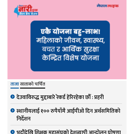
ताजा
साताको चर्चित
देउवाविरुद्ध मुद्दाबारे रेकर्ड हेरिरहेका छौँ : प्रहरी
स्थानीयलाई १०० रुपैयाँमै आईपीओ दिन अर्थसमितिको
निर्देशन
भदौदेखि शिक्षक महासंघको देशव्यापी आन्दोलन घोषणा