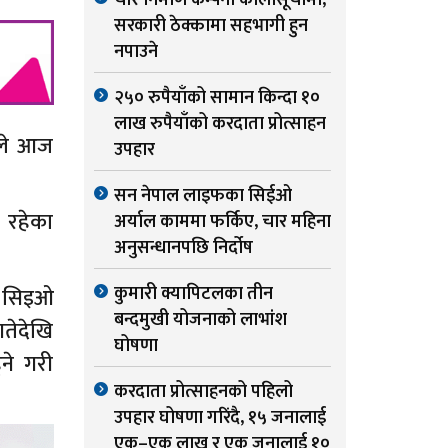
चार निर्माण कम्पनी कालोसूचीमा,
सरकारी ठेक्कामा सहभागी हुन
नपाउने
२५० रुपैयाँको सामान किन्दा १०
लाख रुपैयाँको करदाता प्रोत्साहन
ीले आज
उपहार
सन नेपाल लाइफका सिईओ
 रहेका
अर्याल काममा फर्किए, चार महिना
अनुसन्धानपछि निर्दोष
कुमारी क्यापिटलका तीन
ल सिइओ
बन्दमुखी योजनाको लाभांश
तेदेखि
घोषणा
ने गरी
करदाता प्रोत्साहनको पहिलो
उपहार घोषणा गरिंदै, १५ जनालाई
एक–एक लाख र एक जनालाई १०