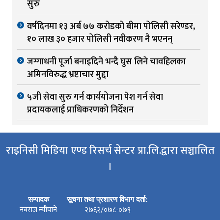
सुरु
वर्षदिनमा १३ अर्ब ७७ करोडको बीमा पोलिसी सरेण्डर,
१० लाख ३० हजार पोलिसी नवीकरण नै भएनन्
जग्गाधनी पूर्जा बनाइदिने भन्दै घुस लिने चावहिलका
अमिनविरुद्ध भ्रष्टाचार मुद्दा
५जी सेवा सुरु गर्न कार्ययोजना पेश गर्न सेवा
प्रदायकलाई प्राधिकरणको निर्देशन
राइनिसी मिडिया एण्ड रिसर्च सेन्टर प्रा.लि.द्वारा सञ्चालित
।
सम्पादक
सूचना तथा प्रशारण विभाग दर्ता:
नबराज न्यौपाने
२७६२/०७८-०७९