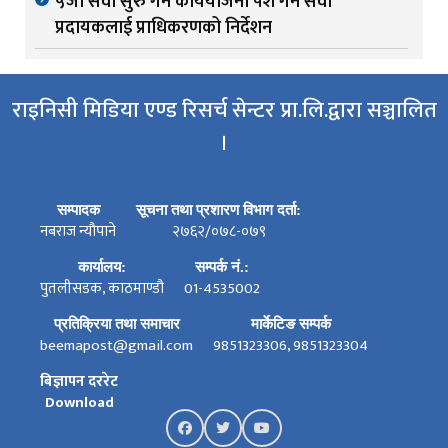
५जी सेवा सुरु गर्न कार्ययोजना पेश गर्न सेवा
प्रदायकलाई प्राधिकरणको निर्देशन
राइनिसी मिडिया एण्ड रिसर्च सेन्टर प्रा.लि.द्वारा सञ्चालित
।
सम्पादक
सूचना तथा प्रशारण विभाग दर्ता:
नबराज न्यौपाने
२७६२/०७८-०७९
कार्यालय:
सम्पर्क नं.:
पुतलीसडक, काठमाण्डौ
01-4535002
प्रतिक्रिया तथा समाचार
मार्केटिङ सम्पर्क
beemapost@gmail.com
9851323306, 9851323304
बिज्ञापन दररेट
Download