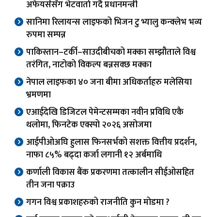
अफेयर्ससँग भेटवार्ता गर्दै प्रधानमन्त्री
सानिमा रिलायन्स लाइफको भिजन टु भ्यालु कन्क्लेभ भव्य
रुपमा सम्पन्न
पाकिस्तान–टर्की–साउदीबीचको मक्का सम्झौताले विश्व
तरंगित, नाटोको विकल्प बन्नसक्छ मक्का
नेपाल लाइफका ४० जना बीमा अधिकर्ताहरु मलेसिया
भ्रमणमा
एआईदेखि डिजिटल पेमेन्टसम्मका नवीन प्रविधि एकै
थलोमा, फिनटेक एक्स्पो २०२६ असोजमा
आईपीओअघि हुलास फिनसर्भको सशक्त वित्तीय प्रदर्शन,
नाफा ८५% बढ्दा कर्जा लगानी १२ अर्बमाथि
कर्णाली विकास बैंक प्रकरणमा तत्कालीन सीईओसहित
तीन जना पक्राउ
गगन विश्व प्रकाशहरुको राजनीति कुन मोडमा ?