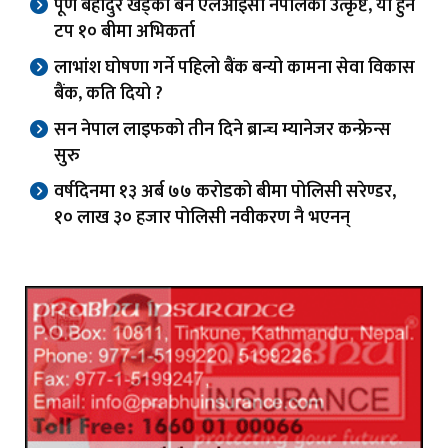
पूर्ण बहादुर खड्का बने एलआईसी नेपालका उत्कृष्ट, यी हुन
टप १० बीमा अभिकर्ता
लाभांश घोषणा गर्ने पहिलो बैंक बन्यो कामना सेवा विकास
बैंक, कति दियो ?
सन नेपाल लाइफको तीन दिने ब्रान्च म्यानेजर कन्फ्रेन्स
सुरु
वर्षदिनमा १३ अर्ब ७७ करोडको बीमा पोलिसी सरेण्डर,
१० लाख ३० हजार पोलिसी नवीकरण नै भएनन्