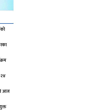
ाको
ारका
क्रम
 २४
अघि आज
ुक्त