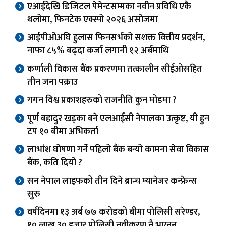
एआईदेखि डिजिटल पेमेन्टसम्मका नवीन प्रविधि एकै
थलोमा, फिनटेक एक्स्पो २०२६ असोजमा
आईपीओअघि हुलास फिनसर्भको सशक्त वित्तीय प्रदर्शन,
नाफा ८५% बढ्दा कर्जा लगानी १२ अर्बमाथि
कर्णाली विकास बैंक प्रकरणमा तत्कालीन सीईओसहित
तीन जना पक्राउ
गगन विश्व प्रकाशहरुको राजनीति कुन मोडमा ?
पूर्ण बहादुर खड्का बने एलआईसी नेपालका उत्कृष्ट, यी हुन
टप १० बीमा अभिकर्ता
लाभांश घोषणा गर्ने पहिलो बैंक बन्यो कामना सेवा विकास
बैंक, कति दियो ?
सन नेपाल लाइफको तीन दिने ब्रान्च म्यानेजर कन्फ्रेन्स
सुरु
वर्षदिनमा १३ अर्ब ७७ करोडको बीमा पोलिसी सरेण्डर,
१० लाख ३० हजार पोलिसी नवीकरण नै भएनन्